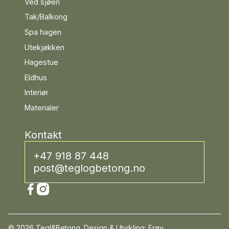
Ved sjøen
Tak/Balkong
Spa hagen
Utekjøkken
Hagestue
Eldhus
Interiør
Materialer
Kontakt
+47 918 87 448
post@teglogbetong.no
©
2026
Tegl&Betong. Design & Utvikling: Frøy